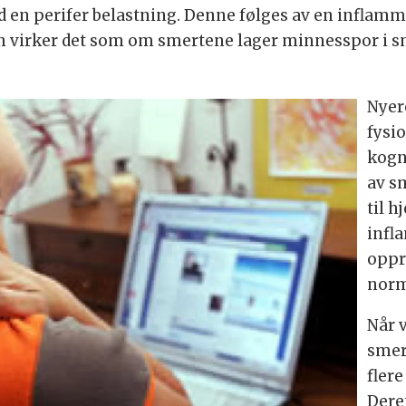
 en perifer belastning. Denne følges av en inflamma
sen virker det som om smertene lager minnesspor i
Nyer
fysi
kogn
av s
til h
infl
oppr
norm
Når 
smert
fler
Dere