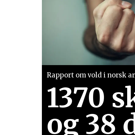
Rapport om vold i norsk arb
1370 s
og 38 