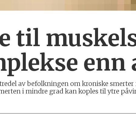
e til muskel
plekse enn 
tredel av befolkningen om kroniske smerter 
erten i mindre grad kan koples til ytre påvir