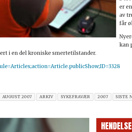
er en
av t
får 
Nyer
kan 
rt i en del kroniske smertetilstander.
le=Articles;action=Article.publicShow;ID=3328
AUGUST 2007
ARKIV
SYKEFRAVÆR
2007
SISTE 
HENDELSE