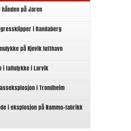
i hånden på Jaren
 gressklipper i Randaberg
mulykke på Kjevik lufthavn
 fallulykke i Larvik
gasseksplosjon i Trondheim
øde i eksplosjon på Nammo-fabrikk
n