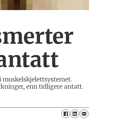
smerter
antatt
i muskelskjelettsystemet.
kninger, enn tidligere antatt.