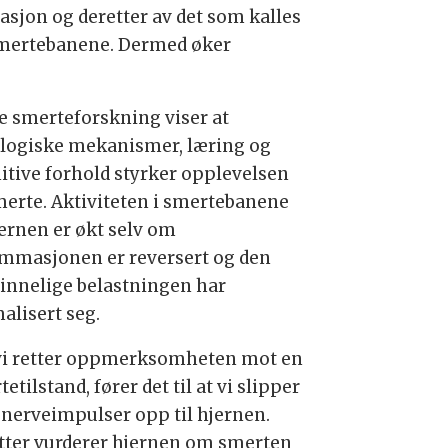
sjon og deretter av det som kalles
 smertebanene. Dermed øker
e smerteforskning viser at
ologiske mekanismer, læring og
itive forhold styrker opplevelsen
merte. Aktiviteten i smertebanene
jernen er økt selv om
ammasjonen er reversert og den
innelige belastningen har
alisert seg.
vi retter oppmerksomheten mot en
etilstand, fører det til at vi slipper
e nerveimpulser opp til hjernen.
tter vurderer hjernen om smerten