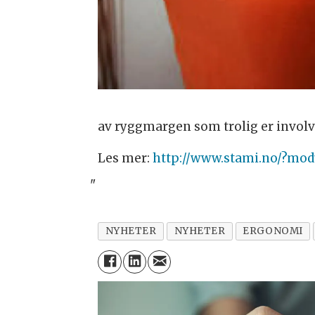
av ryggmargen som trolig er involve
Les mer:
http://www.stami.no/?modu
"
NYHETER
NYHETER
ERGONOMI