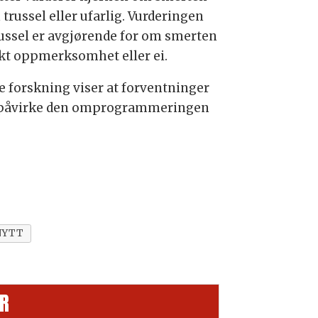
 trussel eller ufarlig. Vurderingen
russel er avgjørende for om smerten
økt oppmerksomhet eller ei.
e forskning viser at forventninger
påvirke den omprogrammeringen
NYTT
R