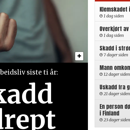
Klemskadet 
1 dag siden
Overkjørt av
1 dag siden
Skadd i strø
7 dager siden
Mann omkom i
eidsliv siste ti år:
12 dager siden
kadd
Uskadd fra 
21 dager siden
En person d
drept
i Finland
23 dager side