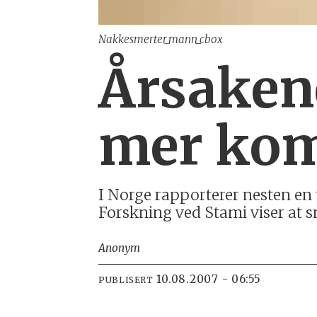
Nakkesmerter_mann_cbox
Årsaken
mer kom
I Norge rapporterer nesten en 
Forskning ved Stami viser at sm
Anonym
10.08.2007 - 06:55
PUBLISERT