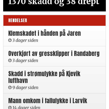
1370 skadd og 38 drept
HENDELSER
Klemskadet i hånden på Jaren
3 dager siden
Overkjørt av gressklipper i Randaberg
3 dager siden
Skadd i strømulykke på Kjevik
lufthavn
9 dager siden
Mann omkom i fallulykke i Larvik
14 dager siden