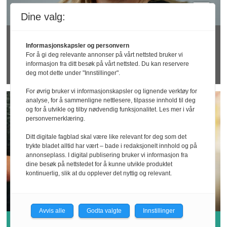
Dine valg:
Rapport: KI kan
Informasjonskapsler og personvern
For å gi deg relevante annonser på vårt nettsted bruker vi
utfordre arbeidsmiljøet
informasjon fra ditt besøk på vårt nettsted. Du kan reservere
deg mot dette under "Innstillinger".
For øvrig bruker vi informasjonskapsler og lignende verktøy for
analyse, for å sammenligne nettlesere, tilpasse innhold til deg
og for å utvikle og tilby nødvendig funksjonalitet. Les mer i vår
personvernerklæring.
Ditt digitale fagblad skal være like relevant for deg som det
trykte bladet alltid har vært – bade i redaksjonelt innhold og på
annonseplass. I digital publisering bruker vi informasjon fra
dine besøk på nettstedet for å kunne utvikle produktet
kontinuerlig, slik at du opplever det nyttig og relevant.
Avvis alle
Godta valgte
Innstillinger