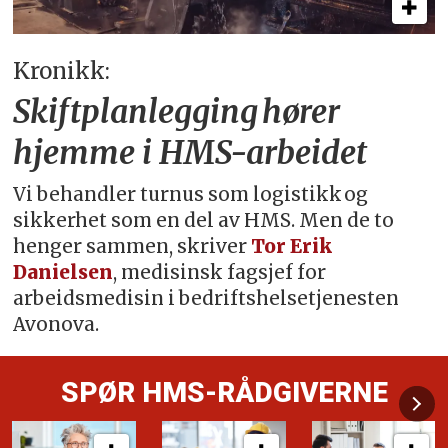
Kronikk:
Skiftplanlegging hører
hjemme i HMS-arbeidet
Vi behandler turnus som logistikk og
sikkerhet som en del av HMS. Men de to
henger sammen, skriver
Tor Erik
Danielsen
, medisinsk fagsjef for
arbeidsmedisin i bedriftshelsetjenesten
Avonova.
SPØR HMS-RÅDGIVERNE