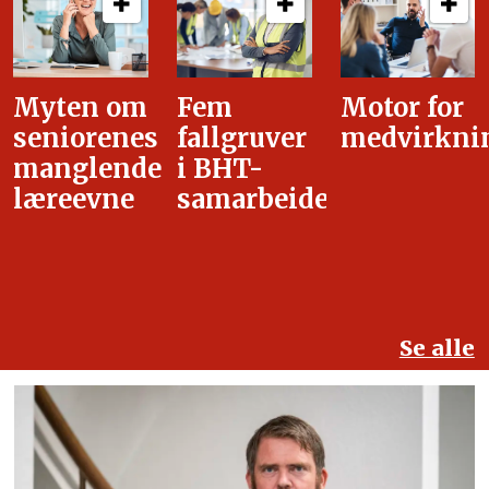
Fem
Motor for
Tilretteleg
fallgruver
medvirkning
i
i BHT-
overgangsa
samarbeidet
Se alle