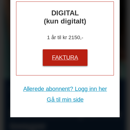
DIGITAL
(kun digitalt)
1 år til kr 2150,-
FAKTURA
Strawberry velger Dr. Dropin Bedrift:
Allerede abonnent? Logg inn her
–
Gå til min side
Bedriftshelsetjenesten
trenger