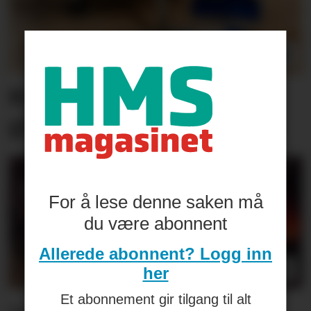
Kvinnedominerte yrker
går hardest ut over helsa
For å lese denne saken må
du være abonnent
Allerede abonnent? Logg inn
her
Et abonnement gir tilgang til alt