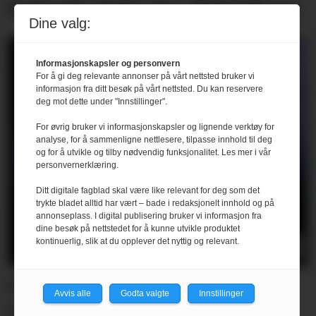
helseskadelig for elektrikere
Dine valg:
Informasjonskapsler og personvern
For å gi deg relevante annonser på vårt nettsted bruker vi
informasjon fra ditt besøk på vårt nettsted. Du kan reservere
deg mot dette under "Innstillinger".
For øvrig bruker vi informasjonskapsler og lignende verktøy for
analyse, for å sammenligne nettlesere, tilpasse innhold til deg
og for å utvikle og tilby nødvendig funksjonalitet. Les mer i vår
personvernerklæring.
Ditt digitale fagblad skal være like relevant for deg som det
trykte bladet alltid har vært – bade i redaksjonelt innhold og på
annonseplass. I digital publisering bruker vi informasjon fra
dine besøk på nettstedet for å kunne utvikle produktet
kontinuerlig, slik at du opplever det nyttig og relevant.
Gjennombrudd for bære­
Avvis alle
Godta valgte
Innstillinger
kraftig flamme­hemming