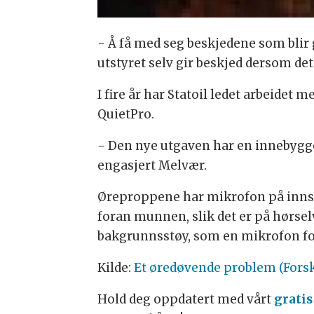
- Å få med seg beskjedene som blir g
utstyret selv gir beskjed dersom det 
I fire år har Statoil ledet arbeidet
QuietPro.
- Den nye utgaven har en innebygget
engasjert Melvær.
Øreproppene har mikrofon på innsi
foran munnen, slik det er på hørsel
bakgrunnsstøy, som en mikrofon f
Kilde:
Et øredøvende problem (Fors
Hold deg oppdatert med vårt
gratis