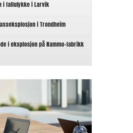
 fallulykke i Larvik
gasseksplosjon i Trondheim
øde i eksplosjon på Nammo-fabrikk
n