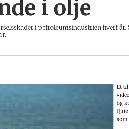
de i olje
sels­skader i petro­leums­industrien hvert år. 
or.
Et ti
vider
og k
Quie
som 