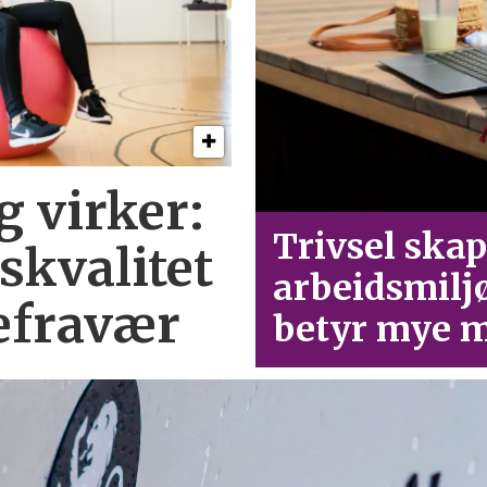
g virker:
Trivsel skap
skvalitet
arbeid­smilj
efravær
betyr mye m