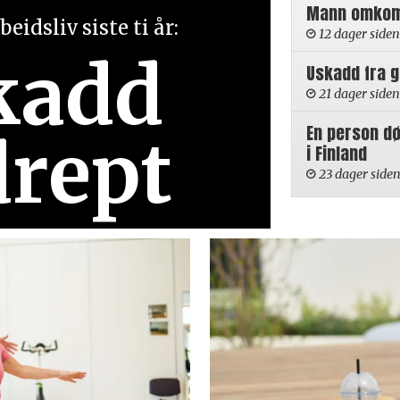
Mann omkom i
eidsliv siste ti år:
12 dager siden
kadd
Uskadd fra 
21 dager siden
En person d
drept
i Finland
23 dager side