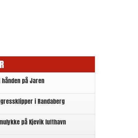
R
i hånden på Jaren
 gressklipper i Randaberg
mulykke på Kjevik lufthavn