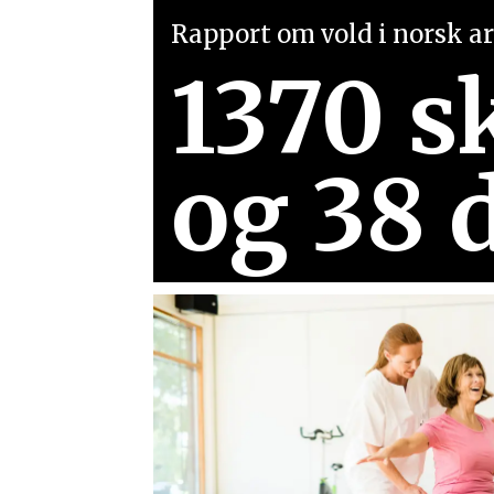
Rapport om vold i norsk arb
1370 s
og 38 