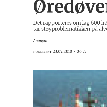
Øredøven
Det rappor­teres om lag 600 hør
tar støy­pro­blema­tik­ken på alv
Anonym
23.07.2010 - 06:55
PUBLISERT