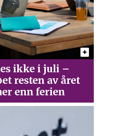
es ikke i juli –
øet resten av året
er enn ferien