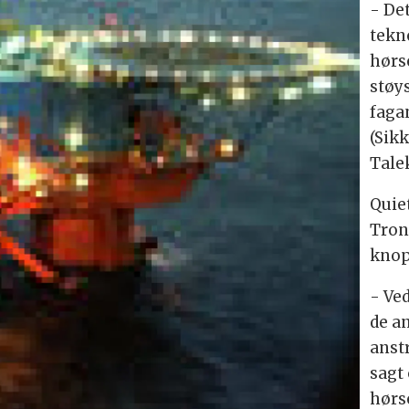
- Det
tekn
hørs
støys
faga
(Sik
Tale
Quie
Tron
knop
- Ve
de an
anst
sagt
hørs