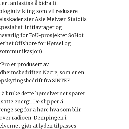
 er fantastisk å bidra til
ologiutvikling som vil redusere
elsskader sier Asle Melvær, Statoils
pesialist, initiavtager og
nsvarlig for FoU-prosjektet SoHot
kerhet Offshore for Hørsel og
kommunikasjon).
tPro er produsert av
dheimsbedriften Nacre, som er en
pskytingsbedrift fra SINTEF.
d å bruke dette hørselvernet sparer
satte energi. De slipper å
renge seg for å høre hva som blir
 over radioen. Dempingen i
elvernet gjør at lyden tilpasses