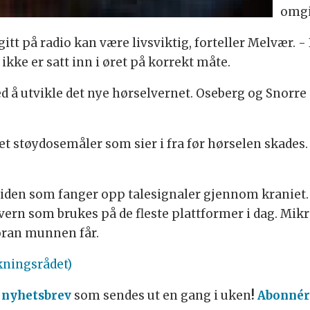
omgi
itt på radio kan være livsviktig, forteller Melvær. -
ikke er satt inn i øret på korrekt måte.
 med å utvikle det nye hørselvernet. Oseberg og Snorre
 støydosemåler som sier i fra før hørselen skades. D
den som fanger opp talesignaler gjennom kraniet
vern som brukes på de fleste plattformer i dag. Mikr
oran munnen får.
kningsrådet)
 nyhetsbrev
som sendes ut en gang i uken
!
Abonnér