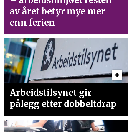
– arbeid­smiljøet resten
av året betyr mye mer
enn ferien
Arbeidstilsynet gir
pålegg etter dobbeltdrap