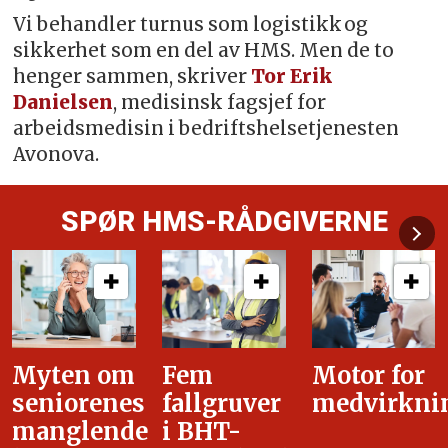
Vi behandler turnus som logistikk og
sikkerhet som en del av HMS. Men de to
henger sammen, skriver
Tor Erik
Danielsen
, medisinsk fagsjef for
arbeidsmedisin i bedriftshelsetjenesten
Avonova.
SPØR HMS-RÅDGIVERNE
Fem
Motor for
Tilretteleg
fallgruver
medvirkning
i
i BHT-
overgangsa