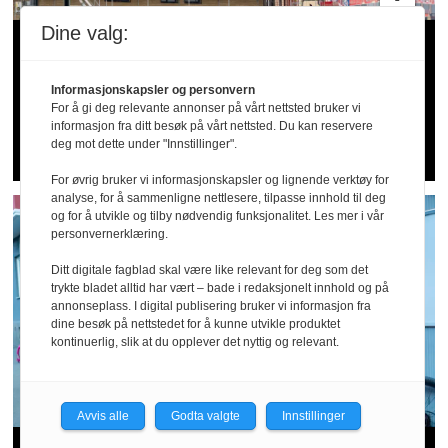
Dine valg:
20 alvorlige fall­
ulykker siden april: –
Informasjonskapsler og personvern
For å gi deg relevante annonser på vårt nettsted bruker vi
informasjon fra ditt besøk på vårt nettsted. Du kan reservere
Dette er for høye tall
deg mot dette under "Innstillinger".
For øvrig bruker vi informasjonskapsler og lignende verktøy for
analyse, for å sammenligne nettlesere, tilpasse innhold til deg
og for å utvikle og tilby nødvendig funksjonalitet. Les mer i vår
personvernerklæring.
Ditt digitale fagblad skal være like relevant for deg som det
trykte bladet alltid har vært – bade i redaksjonelt innhold og på
annonseplass. I digital publisering bruker vi informasjon fra
dine besøk på nettstedet for å kunne utvikle produktet
kontinuerlig, slik at du opplever det nyttig og relevant.
Avvis alle
Godta valgte
Innstillinger