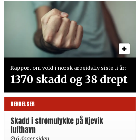
Rapport om vold i norsk arbeidsliv siste ti år:
1370 skadd og 38 drept
HENDELSER
Skadd i strømulykke på Kjevik
lufthavn
6 dager siden