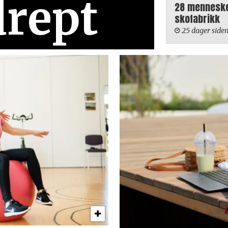
drept
28 mennesker
skofabrikk
25 dager side