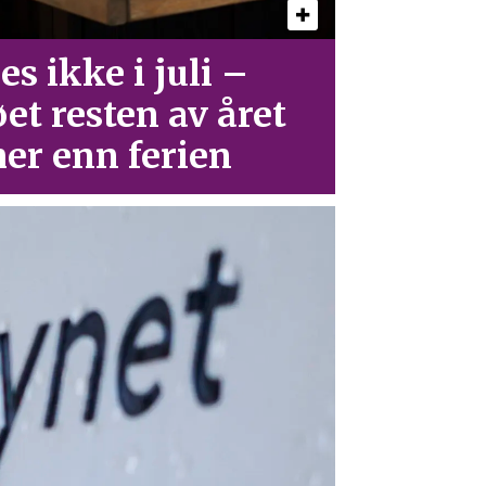
es ikke i juli –
øet resten av året
er enn ferien