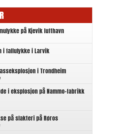
R
mulykke på Kjevik lufthavn
 fallulykke i Larvik
gasseksplosjon i Trondheim
n
øde i eksplosjon på Nammo-fabrikk
se på slakteri på Røros
n