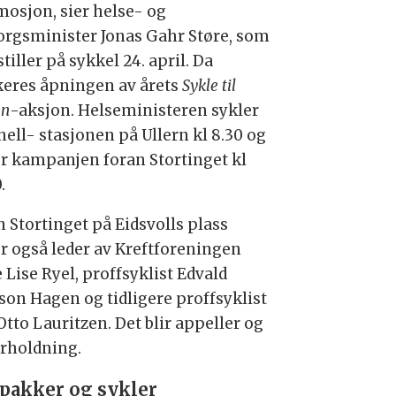
mosjon, sier helse- og
rgsminister Jonas Gahr Støre, som
stiller på sykkel 24. april. Da
eres åpningen av årets
Sykle til
en
-aksjon. Helseministeren sykler
hell- stasjonen på Ullern kl 8.30 og
r kampanjen foran Stortinget kl
.
n Stortinget på Eidsvolls plass
ler også leder av Kreftforeningen
 Lise Ryel, proffsyklist Edvald
son Hagen og tidligere proffsyklist
tto Lauritzen. Det blir appeller og
rholdning.
pakker og sykler