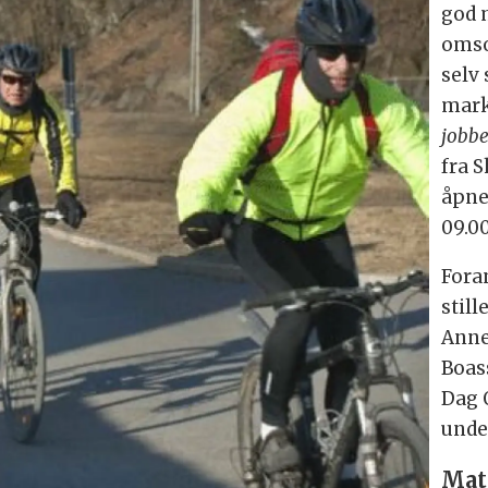
god 
omso
selv 
mark
jobb
fra S
åpne
09.00
Fora
stil
Anne
Boas
Dag O
unde
Mat