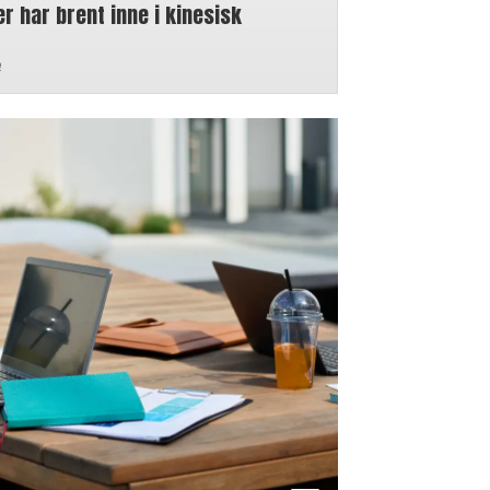
 har brent inne i kinesisk
n