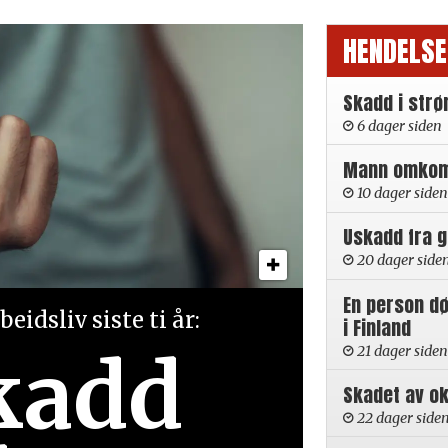
HENDELSE
Skadd i strø
6 dager siden
Mann omkom i
10 dager siden
Uskadd fra 
20 dager side
En person d
eidsliv siste ti år:
i Finland
kadd
21 dager siden
Skadet av ok
22 dager side