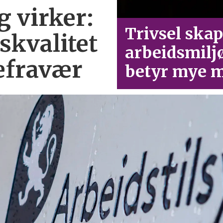
g virker:
Trivsel skap
skvalitet
arbeid­smilj
efravær
betyr mye m