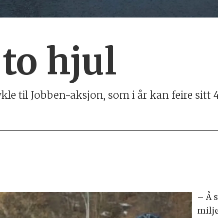
to hjul
kle til Jobben-aksjon, som i år kan feire sitt 
– Å s
milj