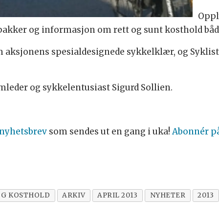
Oppl
akker og informasjon om rett og sunt kosthold både 
am aksjonens spesialdesignede sykkelklær, og Sykli
mleder og sykkelentusiast Sigurd Sollien.
 nyhetsbrev
som sendes ut en gang i uka!
Abonnér p
OG KOSTHOLD
ARKIV
APRIL 2013
NYHETER
2013