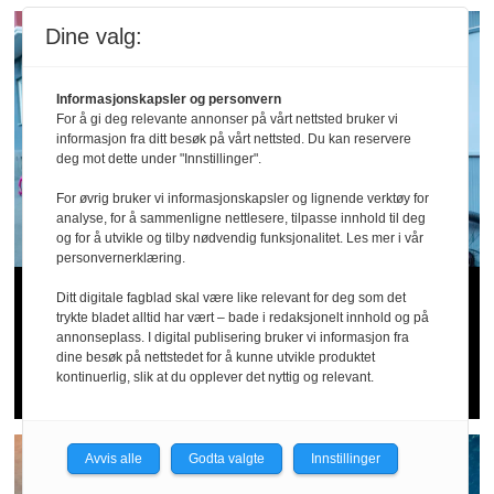
Dine valg:
Informasjonskapsler og personvern
For å gi deg relevante annonser på vårt nettsted bruker vi
informasjon fra ditt besøk på vårt nettsted. Du kan reservere
deg mot dette under "Innstillinger".
For øvrig bruker vi informasjonskapsler og lignende verktøy for
analyse, for å sammenligne nettlesere, tilpasse innhold til deg
og for å utvikle og tilby nødvendig funksjonalitet. Les mer i vår
personvernerklæring.
Arbeidstilsynet hos Wolt og
Ditt digitale fagblad skal være like relevant for deg som det
trykte bladet alltid har vært – bade i redaksjonelt innhold og på
Foodora: – Tyder på sosial
annonseplass. I digital publisering bruker vi informasjon fra
dine besøk på nettstedet for å kunne utvikle produktet
dumping og utnytting
kontinuerlig, slik at du opplever det nyttig og relevant.
Avvis alle
Godta valgte
Innstillinger