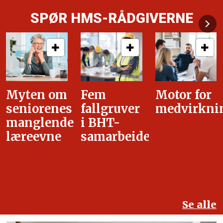
SPØR HMS-RÅDGIVERNE
Fem
Motor for
Tilretteleg
fallgruver
medvirkning
i
i BHT-
overgangsa
samarbeidet
Se alle