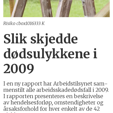
Risiko cbox1016333 K
Slik skjedde
dødsulykkene i
2009
I en ny rapport har Arbeids­til­synet sam­
men­stilt alle arbeids­skade­døds­fall i 2009.
I rapporten presen­teres en beskriv­else
av hendelses­for­løp, omstendig­heter og
årsaks­forhold for hver enkelt av de 42