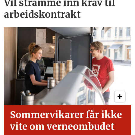
Vil stramme inn krav til
arbeids­kontrakt
Sommervikarer får ikke
vite om verneombudet