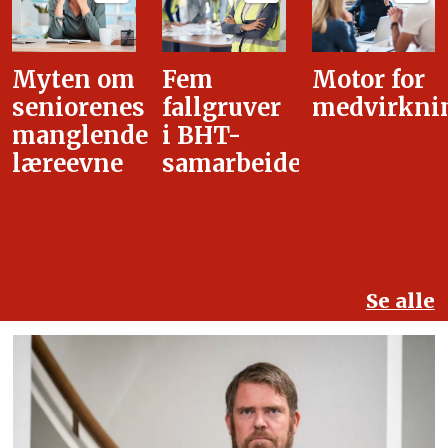
Fem
Motor for
Tilretteleg
fallgruver
medvirkning
i
i BHT-
overgangsa
samarbeidet
Se alle