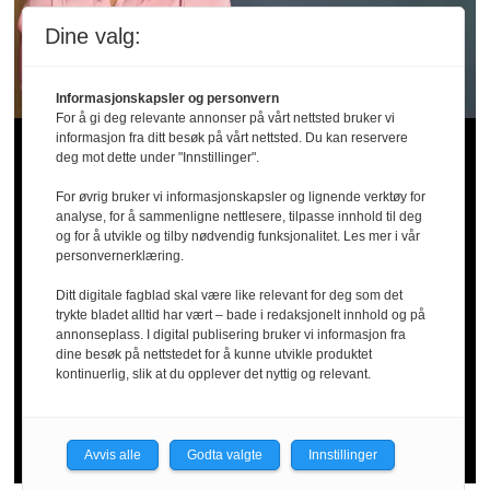
Dine valg:
Informasjonskapsler og personvern
For å gi deg relevante annonser på vårt nettsted bruker vi
informasjon fra ditt besøk på vårt nettsted. Du kan reservere
Store mangler
deg mot dette under "Innstillinger".
For øvrig bruker vi informasjonskapsler og lignende verktøy for
i barnevernet:
analyse, for å sammenligne nettlesere, tilpasse innhold til deg
og for å utvikle og tilby nødvendig funksjonalitet. Les mer i vår
personvernerklæring.
Ansatte
Ditt digitale fagblad skal være like relevant for deg som det
trykte bladet alltid har vært – bade i redaksjonelt innhold og på
annonseplass. I digital publisering bruker vi informasjon fra
trenger bedre
dine besøk på nettstedet for å kunne utvikle produktet
kontinuerlig, slik at du opplever det nyttig og relevant.
vern
Avvis alle
Godta valgte
Innstillinger