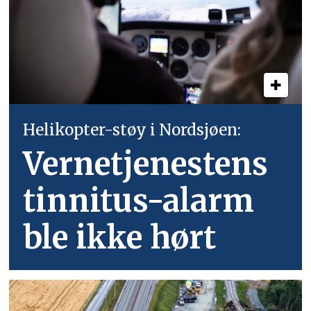
Helikopter-støy i Nordsjøen:
Vernetjenestens
tinnitus-alarm
ble ikke hørt