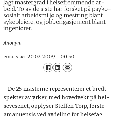
lagt mas­ter­grad i helse­frem­men­de ar­
beid. To av de siste har fors­ket på psy­ko­
so­si­alt ar­beids­miljø og mest­ring blant
syke­pleie­re, og jobb­en­ga­sje­ment blant
in­gen­iør­er.
Anonym
20.02.2009 - 00:50
PUBLISERT
- De 25 masterne re­pre­sen­te­rer et bredt
spek­ter av yr­ker, med ho­ved­vekt på hel­
se­ve­se­net, opp­lyser Stef­fen Torp, før­s­te­
ama­nu­en­sis ved av­de­ling for hel­se­fag,