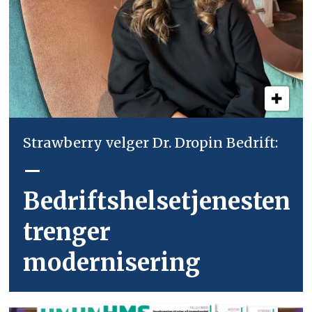
Strawberry velger Dr. Dropin Bedrift:
–
Bedriftshelsetjenesten
trenger
modernisering