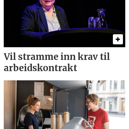
Vil stramme inn krav til
arbeids­kontrakt