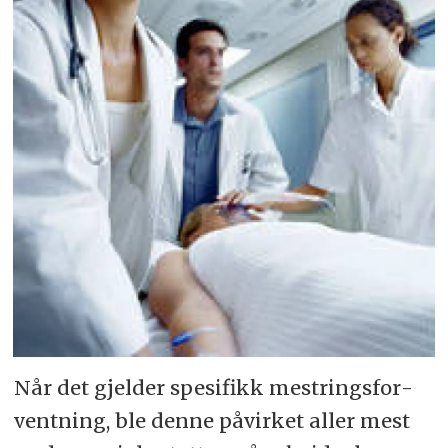
Når det gjel­der spe­si­fikk mest­rings­for­
vent­ning, ble den­ne på­vir­ket al­ler mest