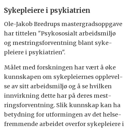
Sy­ke­pleie­re i psy­kia­tri­en
Ole-Jakob Bred­rups master­grads­oppgave
har tit­te­len "Psyko­so­si­alt ar­beids­mil­jø
og mest­rings­for­vent­ning blant sy­ke­
pleie­re i psy­kia­trien".
Målet med forsk­nin­gen har vært å øke
kunn­ska­pen om sy­ke­plei­er­nes opp­le­vel­
se av sitt ar­beids­miljø og å se hvil­ken
inn­virk­ning det­te har på de­res mest­
rings­for­vent­ning. Slik kunn­skap kan ha
be­tyd­ning for ut­for­min­gen av det hel­se­
frem­men­de ar­bei­det over­for syke­pleie­re i