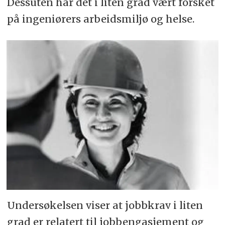
Dess­uten har det i li­ten grad vært fors­ket
på in­gen­iør­ers ar­beids­miljø og helse.
Under­sø­kel­sen vi­ser at jobb­krav i li­ten
grad er re­la­tert til jobb­en­ga­sje­ment og