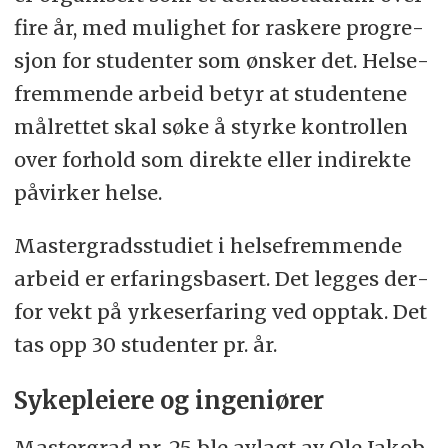
fire år, med mu­lig­het for ras­ke­re pro­gre­
sjon for stu­den­ter som øns­ker det. Helse­
frem­men­de ar­beid be­tyr at stu­den­te­ne
mål­ret­tet skal søke å styr­ke kon­trol­len
over for­hold som di­rek­te el­ler in­di­rek­te
på­vir­ker hel­se.
Mas­ter­grads­stu­diet i hel­se­frem­men­de
ar­beid er er­fa­rings­ba­sert. Det leg­ges der­
for vekt på yr­kes­er­fa­ring ved opp­tak. Det
tas opp 30 stu­den­ter pr. år.
Sy­ke­pleie­re og in­gen­iør­er
Mastergrad nr. 25 ble avlagt av Ole Ja­kob