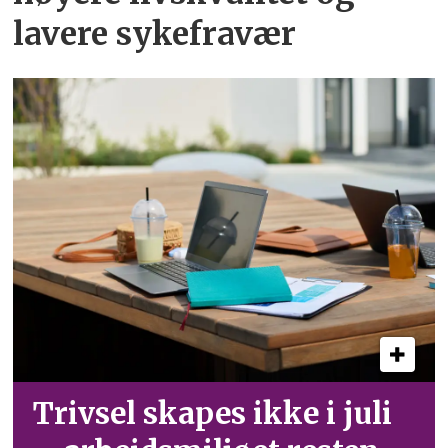
lavere sykefravær
Trivsel skapes ikke i juli