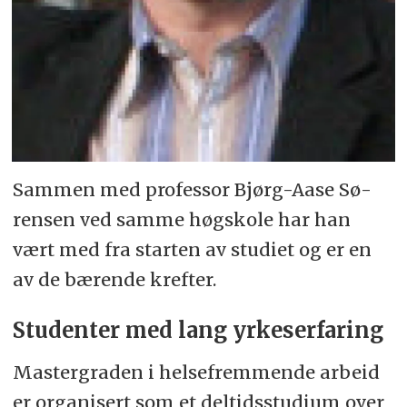
Sam­men med pro­fes­sor Bjørg-Aase Sø­
ren­sen ved samme høg­sko­le har han
vært med fra star­ten av stu­di­et og er en
av de bæ­ren­de kref­ter.
Studenter med lang yr­kes­er­fa­ring
Mas­ter­gra­den i hel­se­frem­men­de ar­beid
er or­ga­ni­sert som et del­tids­stu­di­um over