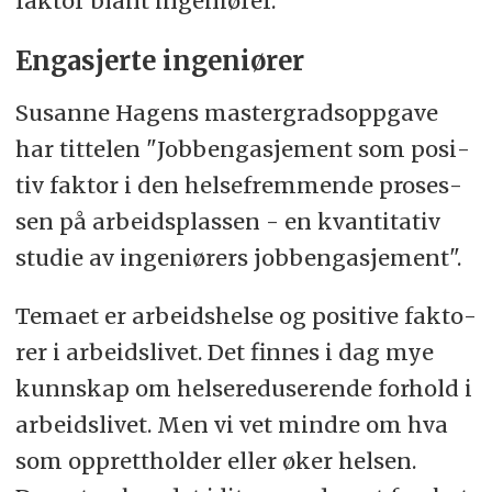
fak­tor blant in­gen­iør­er.
En­ga­sjer­te in­gen­iør­er
Su­san­ne Hagens master­grads­oppgave
har tit­te­len "Jobb­en­ga­sje­ment som po­si­
tiv fak­tor i den hel­se­frem­men­de pro­ses­
sen på ar­beids­plas­sen - en kvan­ti­ta­tiv
stu­die av in­gen­iør­ers jobb­en­ga­sje­ment".
Te­ma­et er ar­beids­hel­se og po­si­ti­ve fak­to­
rer i ar­beids­li­vet. Det fin­nes i dag mye
kunn­skap om helse­reduserende for­hold i
ar­beids­li­vet. Men vi vet mind­re om hva
som opp­rett­hol­der eller øker hel­sen.