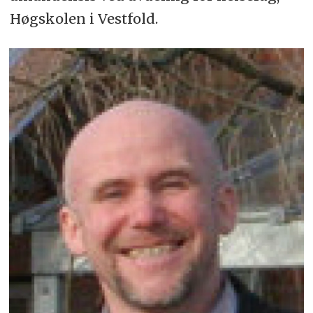
Høg­sko­len i Vest­fold.