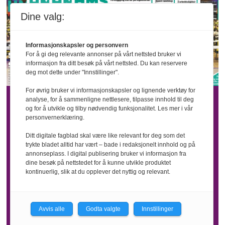
Dine valg:
Informasjonskapsler og personvern
For å gi deg relevante annonser på vårt nettsted bruker vi
informasjon fra ditt besøk på vårt nettsted. Du kan reservere
deg mot dette under "Innstillinger".
For øvrig bruker vi informasjonskapsler og lignende verktøy for
Her er hele
analyse, for å sammenligne nettlesere, tilpasse innhold til deg
og for å utvikle og tilby nødvendig funksjonalitet. Les mer i vår
personvernerklæring.
vårt digitale
Ditt digitale fagblad skal være like relevant for deg som det
trykte bladet alltid har vært – bade i redaksjonelt innhold og på
annonseplass. I digital publisering bruker vi informasjon fra
HMS-arkiv!
dine besøk på nettstedet for å kunne utvikle produktet
kontinuerlig, slik at du opplever det nyttig og relevant.
Nå kan du søke i alle våre blader etter
Avvis alle
Godta valgte
Innstillinger
akkurat det du trenger - helt tilbake til