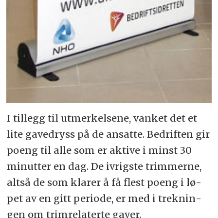
I til­legg til ut­mer­kel­se­ne, van­ket det et
lite ga­ve­dryss på de an­sat­te. Be­drif­ten gir
po­eng til alle som er ak­ti­ve i minst 30
mi­nut­ter en dag. De iv­rig­ste trim­mer­ne,
alt­så de som kla­rer å få flest po­eng i lø­
pet av en gitt pe­ri­ode, er med i trek­nin­
gen om trim­re­la­ter­te ga­ver.