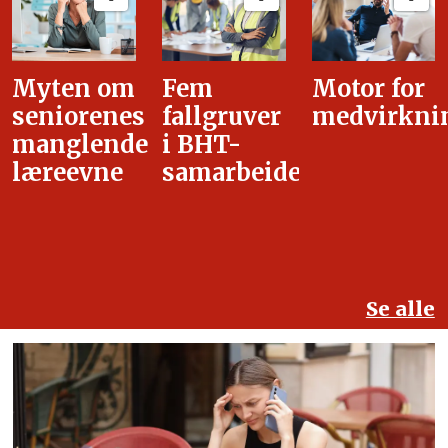
Fem
Motor for
Tilretteleg
fallgruver
medvirkning
i
i BHT-
overgangsa
samarbeidet
Se alle