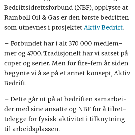
Be­drifts­id­retts­for­bund (NBF), opp­lys­te at
Ram­bøll Oil & Gas er den før­s­te be­drif­ten
som ut­nev­nes i pro­sjek­tet
Aktiv Bedrift
.
– For­bun­det har i alt 370 000 med­lem­
mer og 4700. Tra­di­sjo­nelt har vi sat­set på
cu­per og se­ri­er. Men for fire-fem år si­den
be­gyn­te vi å se på et an­net kon­sept, Aktiv
Be­drift.
– Dette går ut på at be­drif­ten sam­ar­bei­
der med sine an­sat­te og NBF for å til­ret­
te­leg­ge for fy­sisk ak­ti­vi­tet i til­knyt­ning
til ar­beids­plas­sen.