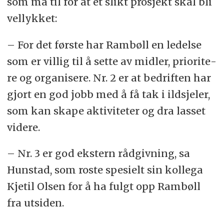
som må til for at et slikt pro­sjekt skal bli
vel­lyk­ket:
– For det før­s­te har Rambøll en le­del­se
som er vil­lig til å set­te av mid­ler, pri­ori­te­
re og or­ga­ni­se­re. Nr. 2 er at be­drif­ten har
gjort en god jobb med å få tak i ild­sjeler,
som kan ska­pe ak­ti­vi­te­ter og dra las­set
vi­de­re.
– Nr. 3 er god eks­tern råd­giv­ning, sa
Hun­stad, som ros­te spe­si­elt sin kol­le­ga
Kje­til Olsen for å ha fulgt opp Ram­bøll
fra ut­siden.