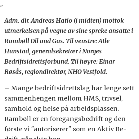
"
Adm. dir. Andreas Hatlo (i midten) mottok
utmerkelsen på vegne av sine spreke ansatte i
Rambøll Oil and Gas. Til venstre: Atle
Hunstad, generalsekretær i Norges
Bedriftsidrettsforbund. Til høyre: Einar
Røsås, regiondirektør, NHO Vestfold.
– Mange be­drifts­id­retts­lag har len­ge sett
sam­men­hen­gen mel­lom HMS, triv­sel,
sam­hold og helse på ar­beids­plas­sen.
Ram­bøll er en fore­gangs­be­drift og den
før­s­te vi "au­to­ri­se­rer" som en Aktiv Be­