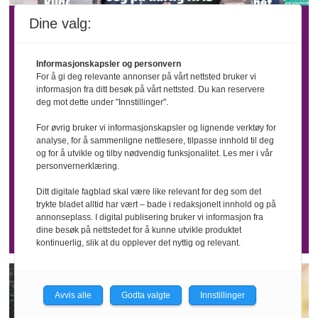
Dine valg:
Her er hele
vårt digitale
Informasjonskapsler og personvern
For å gi deg relevante annonser på vårt nettsted bruker vi
informasjon fra ditt besøk på vårt nettsted. Du kan reservere
deg mot dette under "Innstillinger".
HMS-arkiv!
For øvrig bruker vi informasjonskapsler og lignende verktøy for
analyse, for å sammenligne nettlesere, tilpasse innhold til deg
og for å utvikle og tilby nødvendig funksjonalitet. Les mer i vår
Nå kan du søke i alle våre blader etter
personvernerklæring.
akkurat det du trenger - helt tilbake til
Ditt digitale fagblad skal være like relevant for deg som det
2005. Et enormt, søkbart, digitalt
trykte bladet alltid har vært – bade i redaksjonelt innhold og på
annonseplass. I digital publisering bruker vi informasjon fra
bladarkiv er tilgjengelig for alle våre
dine besøk på nettstedet for å kunne utvikle produktet
abonnenter.
kontinuerlig, slik at du opplever det nyttig og relevant.
Avvis alle
Godta valgte
Innstillinger