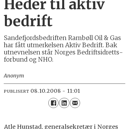
Heder til aktiv
bedrift
San­de­fjords­be­drif­ten Ram­bøll Oil & Gas
har fått ut­mer­kel­sen Aktiv Bedrift. Bak
ut­nev­nel­sen står Nor­ges Be­drifts­id­retts­
for­bund og NHO.
Anonym
08.10.2008 - 11:01
PUBLISERT
Atle Hun­stad, ge­ne­ral­sek­re­tær i Nor­ges