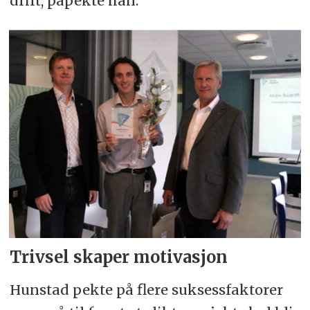
drift, påpekte han.
Trivsel skaper mo­ti­va­sjon
Hun­stad pek­te på fle­re suk­sess­fak­to­rer