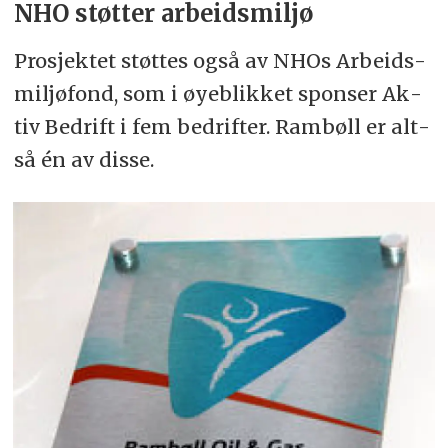
NHO støtter arbeidsmiljø
Pro­sjek­tet støttes også av NHOs Ar­beids­
mil­jø­fond, som i øye­blik­ket spon­ser Ak­
tiv Be­drift i fem be­drif­ter. Ram­bøll er alt­
så én av dis­se.