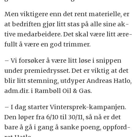
Men vik­ti­ge­re enn det rent ma­te­ri­el­le, er
at be­drif­ten gjør litt stas på alle sine ak­
ti­ve med­ar­bei­de­re. Det skal være litt ære­
fullt å være en god trim­mer.
– Vi for­sø­ker å være litt løse i snip­pen
un­der pre­mie­drys­set. Det er vik­tig at det
blir litt stem­ning, ut­dy­per Andreas Hatlo,
adm.dir. i Ram­bøll Oil & Gas.
– I dag star­ter Vintersprek-kam­pan­jen.
Den lø­per fra 6/10 til 30/11, så nå er det
bare å gå i gang å san­ke po­eng, opp­ford­