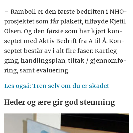
– Ram­bøll er den før­s­te be­drif­ten i NHO-
pro­sjek­tet som får pla­kett, til­føyde Kje­til
Olsen. Og den før­s­te som har kjørt kon­
sep­tet med Aktiv Be­drift fra A til Å. Kon­
sep­tet be­står av i alt fire fa­ser: Kart­leg­
ging, hand­lings­plan, til­tak / gjen­nom­fø­
ring, samt eva­lue­ring.
Les også: Tren selv om du er skadet
He­der og ære gir god stemning