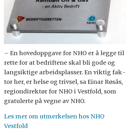
– En ho­ved­opp­ga­ve for NHO er å leg­ge til
ret­te for at be­drif­te­ne skal bli gode og
lang­sik­ti­ge ar­beids­plas­ser. En vik­tig fak­
tor her, er hel­se og triv­sel, sa Ei­nar Røs­ås,
regi­on­di­rek­tør for NHO i Vest­fold, som
gra­tu­ler­te på veg­ne av NHO.
Les mer om utmerkelsen hos NHO
Vestfold