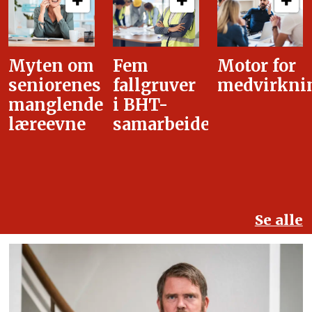
Fem
Motor for
Tilretteleg
fallgruver
medvirkning
i
i BHT-
overgangsa
samarbeidet
Se alle