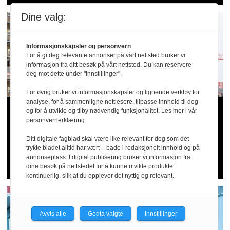
Dine valg:
Informasjonskapsler og personvern
For å gi deg relevante annonser på vårt nettsted bruker vi
informasjon fra ditt besøk på vårt nettsted. Du kan reservere
deg mot dette under "Innstillinger".
For øvrig bruker vi informasjonskapsler og lignende verktøy for
analyse, for å sammenligne nettlesere, tilpasse innhold til deg
20 alvorlige fall­
og for å utvikle og tilby nødvendig funksjonalitet. Les mer i vår
personvernerklæring.
ulykker siden april: –
Ditt digitale fagblad skal være like relevant for deg som det
trykte bladet alltid har vært – bade i redaksjonelt innhold og på
Dette er for høye tall
annonseplass. I digital publisering bruker vi informasjon fra
dine besøk på nettstedet for å kunne utvikle produktet
kontinuerlig, slik at du opplever det nyttig og relevant.
Avvis alle
Godta valgte
Innstillinger