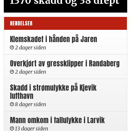
1370 skadd og 38 drept
HENDELSER
Klemskadet i hånden på Jaren
2 dager siden
Overkjørt av gressklipper i Randaberg
2 dager siden
Skadd i strømulykke på Kjevik
lufthavn
8 dager siden
Mann omkom i fallulykke i Larvik
13 dager siden