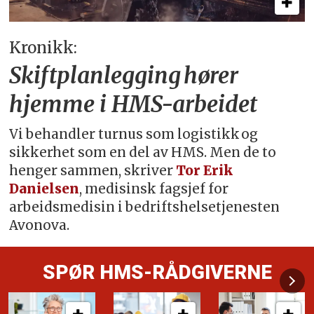
Kronikk:
Skiftplanlegging hører
hjemme i HMS-arbeidet
Vi behandler turnus som logistikk og
sikkerhet som en del av HMS. Men de to
henger sammen, skriver
Tor Erik
Danielsen
, medisinsk fagsjef for
arbeidsmedisin i bedriftshelsetjenesten
Avonova.
SPØR HMS-RÅDGIVERNE