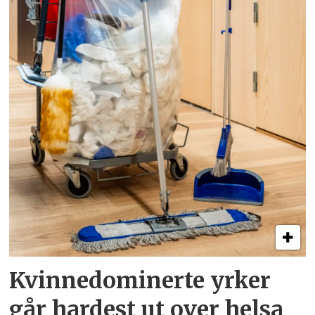
Kvinnedominerte yrker
går hardest ut over helsa