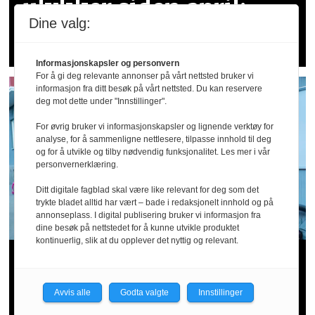
ulykker siden april: –
Dine valg:
Dette er for høye tall
Informasjonskapsler og personvern
For å gi deg relevante annonser på vårt nettsted bruker vi
informasjon fra ditt besøk på vårt nettsted. Du kan reservere
deg mot dette under "Innstillinger".
For øvrig bruker vi informasjonskapsler og lignende verktøy for
analyse, for å sammenligne nettlesere, tilpasse innhold til deg
og for å utvikle og tilby nødvendig funksjonalitet. Les mer i vår
personvernerklæring.
Ditt digitale fagblad skal være like relevant for deg som det
trykte bladet alltid har vært – bade i redaksjonelt innhold og på
annonseplass. I digital publisering bruker vi informasjon fra
dine besøk på nettstedet for å kunne utvikle produktet
kontinuerlig, slik at du opplever det nyttig og relevant.
Arbeidstilsynet hos Wolt og
Foodora: – Tyder på sosial
Avvis alle
Godta valgte
Innstillinger
dumping og utnytting