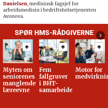
Danielsen
, medisinsk fagsjef for
arbeidsmedisin i bedriftshelsetjenesten
Avonova.
SPØR HMS-RÅDGIVERNE
Fem
Motor for
Tilretteleg
fallgruver
medvirkning
i
i BHT-
overgangsa
samarbeidet