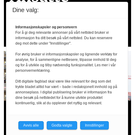
trenger bedre
Dine valg:
vern
Informasjonskapsler og personvern
For å gi deg relevante annonser på vårt nettsted bruker vi
informasjon fra ditt besøk på vårt nettsted. Du kan reservere
deg mot dette under "Innstillinger".
For øvrig bruker vi informasjonskapsler og lignende verktøy for
analyse, for å sammenligne nettlesere, tilpasse innhold til deg
og for å utvikle og tilby nødvendig funksjonalitet. Les mer i vår
personvernerklæring.
Ditt digitale fagblad skal være like relevant for deg som det
trykte bladet alltid har vært – bade i redaksjonelt innhold og på
annonseplass. I digital publisering bruker vi informasjon fra
dine besøk på nettstedet for å kunne utvikle produktet
kontinuerlig, slik at du opplever det nyttig og relevant.
20 alvorlige fall­
ulykker siden april: –
Avvis alle
Godta valgte
Innstillinger