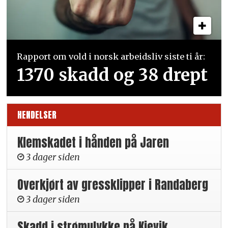
Rapport om vold i norsk arbeidsliv siste ti år:
1370 skadd og 38 drept
HENDELSER
Klemskadet i hånden på Jaren
3 dager siden
Overkjørt av gressklipper i Randaberg
3 dager siden
Skadd i strømulykke på Kjevik