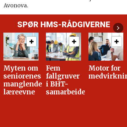
Avonova.
SPØR HMS-RÅDGIVERNE
Fem
Motor for
Tilretteleg
fallgruver
medvirkning
i
i BHT-
overgangsa
samarbeidet