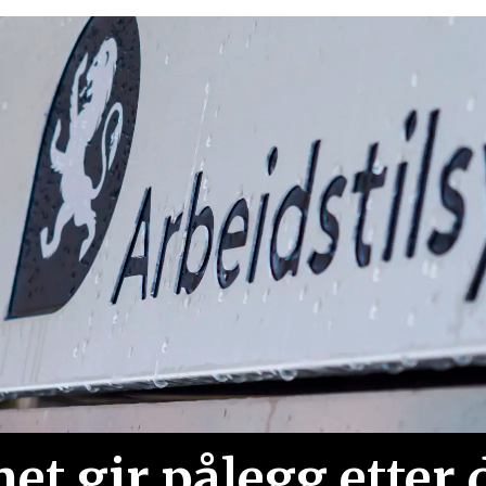
net gir pålegg etter