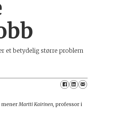
e
obb
er et betydelig større problem
t, mener
Martti Kairinen,
professor i