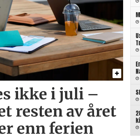
M
U
T
E
N
s ikke i juli –
S
et resten av året
2
k
r enn ferien