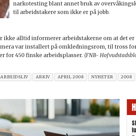
narkotesting blant annet bruk av overvåkingsk
til arbeidstakere som ikke er på jobb.
 ikke alltid informerer arbeidstakerne om at det er i
era var installert på omkledningsrom, til tross for at
r for 450 finske arbeidsplasser.
(FNB- Hofvudstadsbl
 ARBEIDSLIV
ARKIV
APRIL 2008
NYHETER
2008
H
S
l