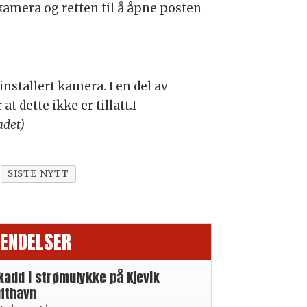
amera og retten til å åpne posten
nstallert kamera. I en del av
 dette ikke er tillatt.I
adet)
SISTE NYTT
ENDELSER
kadd i strømulykke på Kjevik
ufthavn