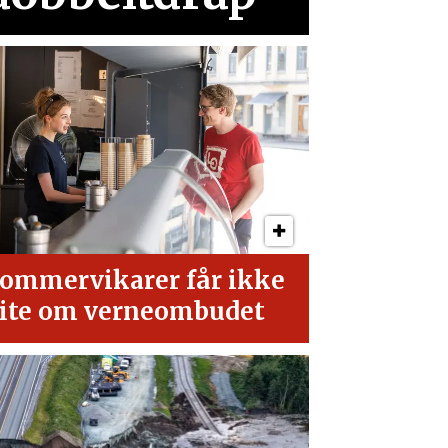
ommervikarer får ikke
ite om verneombudet