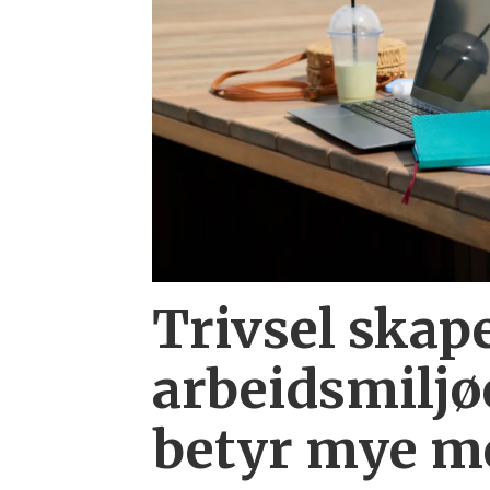
Trivsel skape
arbeid­smiljø
betyr mye me