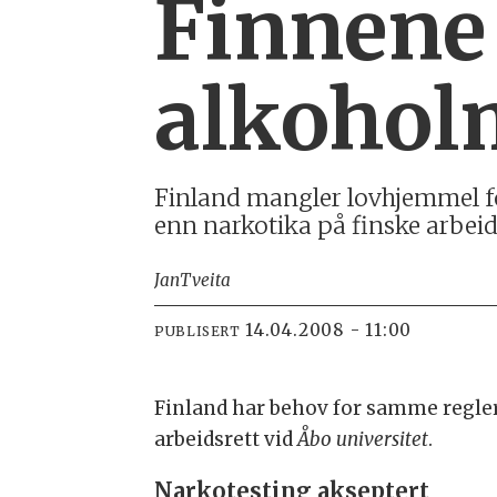
Finnene 
alkohol
Finland mangler lovhjemmel for
enn narkotika på finske arbeid
Jan
Tveita
14.04.2008 - 11:00
PUBLISERT
Finland har behov for samme regler
arbeidsrett vid
Åbo universitet
.
Narkotesting akseptert