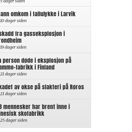
5 dager siden
ann omkom i fallulykke i Larvik
10 dager siden
skadd fra gasseksplosjon i
rondheim
19 dager siden
n person døde i eksplosjon på
ammo-fabrikk i Finland
21 dager siden
kadet av okse på slakteri på Røros
21 dager siden
8 mennesker har brent inne i
inesisk skofabrikk
25 dager siden