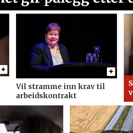
S
Vil stramme inn krav til
v
arbeids­kontrakt