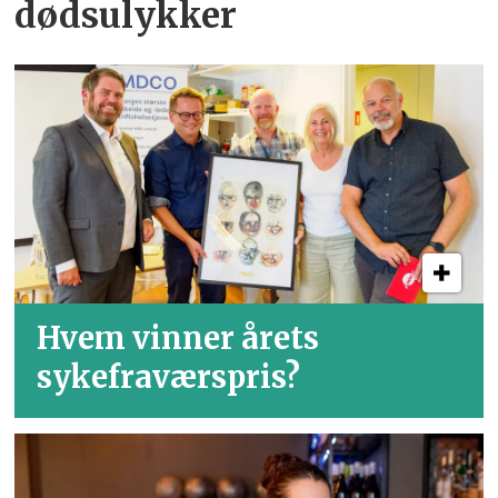
dødsulykker
Hvem vinner årets
sykefraværspris?