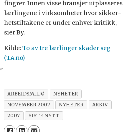
fing­rer. Innen visse bran­sjer ut­plas­se­res
lær­lin­ge­ne i virk­som­he­ter hvor sik­ker­
hets­til­ta­ke­ne er un­der en­hver kri­tikk,
sier By.
Kilde:
To av tre lærlinger skader seg
(TA.no)
"
ARBEIDSMILJØ
NYHETER
NOVEMBER 2007
NYHETER
ARKIV
2007
SISTE NYTT