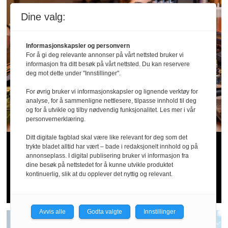
Dine valg:
Informasjonskapsler og personvern
For å gi deg relevante annonser på vårt nettsted bruker vi
informasjon fra ditt besøk på vårt nettsted. Du kan reservere
deg mot dette under "Innstillinger".
For øvrig bruker vi informasjonskapsler og lignende verktøy for
analyse, for å sammenligne nettlesere, tilpasse innhold til deg
og for å utvikle og tilby nødvendig funksjonalitet. Les mer i vår
personvernerklæring.
Ditt digitale fagblad skal være like relevant for deg som det
Sommer­patruljen
trykte bladet alltid har vært – bade i redaksjonelt innhold og på
annonseplass. I digital publisering bruker vi informasjon fra
bekymret for
dine besøk på nettstedet for å kunne utvikle produktet
kontinuerlig, slik at du opplever det nyttig og relevant.
serveringsbransjen
Avvis alle
Godta valgte
Innstillinger