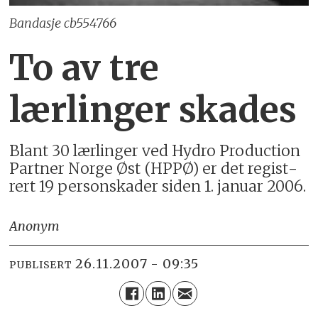
Bandasje cb554766
To av tre
lærlinger skades
Blant 30 lær­lin­ger ved Hydro Pro­duc­tion
Part­ner Norge Øst (HPPØ) er det re­gist­
rert 19 per­son­skader siden 1. januar 2006.
Anonym
26.11.2007 - 09:35
PUBLISERT