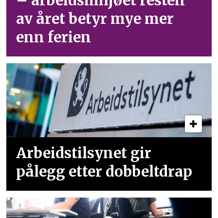
– arbeid­smiljøet resten
av året betyr mye mer
enn ferien
Arbeidstilsynet gir
pålegg etter dobbeltdrap