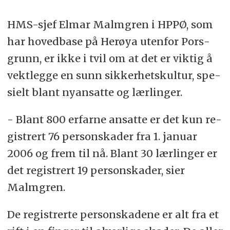
HMS-sjef Elmar Malm­gren i HPPØ, som
har hoved­base på Her­øya utenfor Pors­
grunn, er ikke i tvil om at det er vik­tig å
vekt­leg­ge en sunn sik­ker­hets­kul­tur, spe­
si­elt blant ny­an­sat­te og lær­lin­ger.
- Blant 800 er­far­ne an­sat­te er det kun re­
gist­rert 76 per­son­ska­der fra 1. ja­nu­ar
2006 og frem til nå. Blant 30 lær­lin­ger er
det re­gist­rert 19 per­son­ska­der, sier
Malm­gren.
De re­gist­rer­te per­son­ska­de­ne er alt fra et