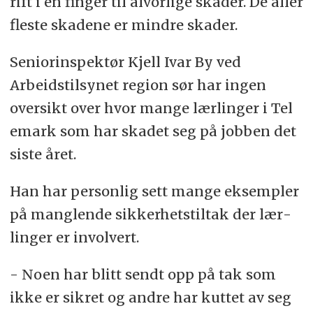
rift i en fin­ger til al­vor­li­ge ska­der. De al­ler
fles­te ska­de­ne er mind­re ska­der.
Se­ni­or­in­spek­tør Kjell Ivar By ved
Arbeids­til­sy­net re­gi­on sør har in­gen
over­sikt over hvor man­ge lær­lin­ger i Te­l
e­mark som har ska­det seg på job­ben det
sis­te året.
Han har per­son­lig sett mange eks­emp­ler
på mang­len­de sik­ker­hets­til­tak der lær­
lin­ger er in­vol­vert.
- Noen har blitt sendt opp på tak som
ikke er sik­ret og andre har kut­tet av seg