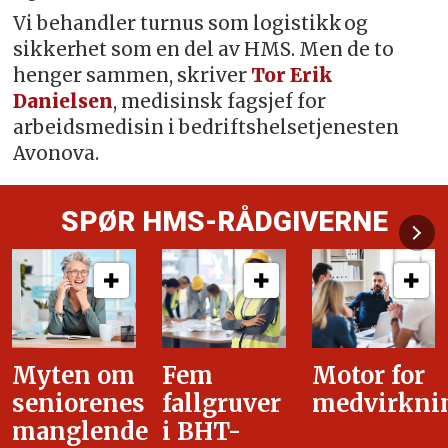
Vi behandler turnus som logistikk og
sikkerhet som en del av HMS. Men de to
henger sammen, skriver
Tor Erik
Danielsen
, medisinsk fagsjef for
arbeidsmedisin i bedriftshelsetjenesten
Avonova.
SPØR HMS-RÅDGIVERNE
Fem
Motor for
Tilretteleg
fallgruver
medvirkning
i
i BHT-
overgangsa