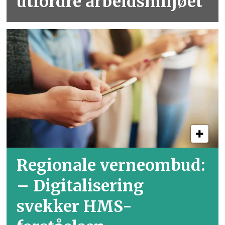
utfordre arbeidsmiljøet
Regionale verneombud:
– Digitalisering
svekker HMS-