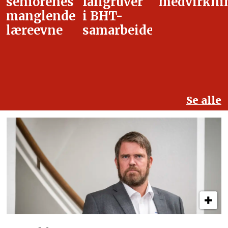
fallgruver
medvirkning
i
i BHT-
overgangsa
samarbeidet
Se alle