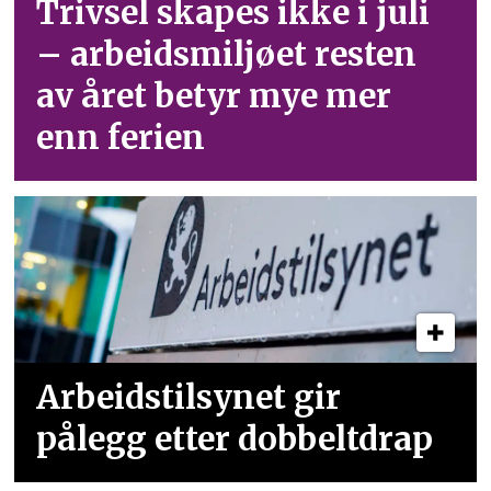
Trivsel skapes ikke i juli
– arbeid­smiljøet resten
av året betyr mye mer
enn ferien
Arbeidstilsynet gir
pålegg etter dobbeltdrap