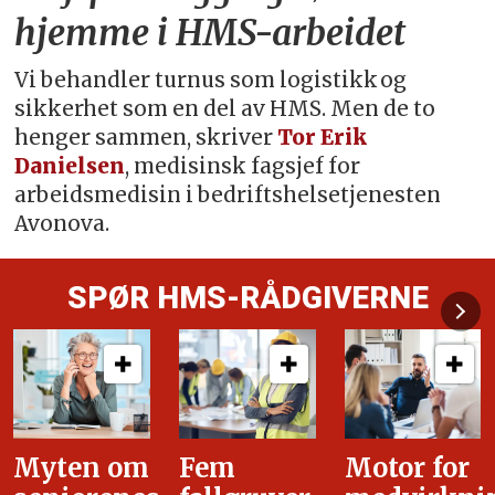
hjemme i HMS-arbeidet
Vi behandler turnus som logistikk og
sikkerhet som en del av HMS. Men de to
henger sammen, skriver
Tor Erik
Danielsen
, medisinsk fagsjef for
arbeidsmedisin i bedriftshelsetjenesten
Avonova.
SPØR HMS-RÅDGIVERNE
Fem
Motor for
Tilretteleg