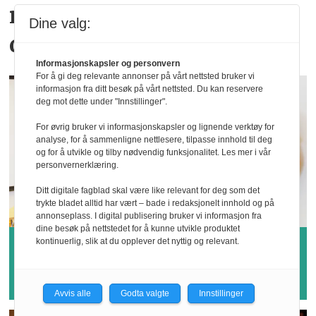
nullvisjon for
Dine valg:
dødsulykker
Informasjonskapsler og personvern
For å gi deg relevante annonser på vårt nettsted bruker vi
informasjon fra ditt besøk på vårt nettsted. Du kan reservere
deg mot dette under "Innstillinger".
For øvrig bruker vi informasjonskapsler og lignende verktøy for
analyse, for å sammenligne nettlesere, tilpasse innhold til deg
og for å utvikle og tilby nødvendig funksjonalitet. Les mer i vår
personvernerklæring.
Ditt digitale fagblad skal være like relevant for deg som det
trykte bladet alltid har vært – bade i redaksjonelt innhold og på
annonseplass. I digital publisering bruker vi informasjon fra
dine besøk på nettstedet for å kunne utvikle produktet
kontinuerlig, slik at du opplever det nyttig og relevant.
Hvem vinner årets
sykefraværspris?
Avvis alle
Godta valgte
Innstillinger