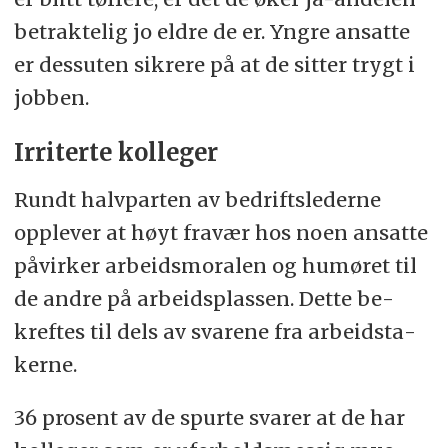
be­trak­te­lig jo eldre de er. Yngre an­sat­te
er dess­uten sik­rere på at de sit­ter trygt i
job­ben.
Ir­ri­ter­te kol­le­ger
Rundt halv­par­ten av be­drifts­le­der­ne
opp­le­ver at høyt fra­vær hos noen an­sat­te
på­vir­ker ar­beids­mo­ra­len og hu­mø­ret til
de andre på ar­beids­plas­sen. Det­te be­
kref­tes til dels av sva­re­ne fra ar­beids­ta­
ker­ne.
36 pro­sent av de spur­te sva­rer at de har