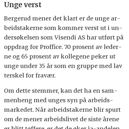
Unge verst
Ber­ge­rud me­ner det klart er de unge ar­
beids­ta­ker­ne som kom­mer verst ut i un­
der­sø­kel­sen som Vi­sen­di AS har ut­ført på
opp­drag for Prof­fi­ce. 70 pro­sent av le­der­
ne og 65 pro­sent av kol­le­ge­ne pe­ker ut
unge un­der 35 år som en gruppe med lav
ters­kel for fra­vær.
Om det­te stem­mer, kan det ha en sam­
men­heng med un­ges syn på ar­beids­
mar­ke­det. Når ar­beids­ta­ker­ne blir spurt
om de mener ar­beids­livet de sis­te åre­ne
er blitt tøf­fe­re, er det de øker ja-an­de­len