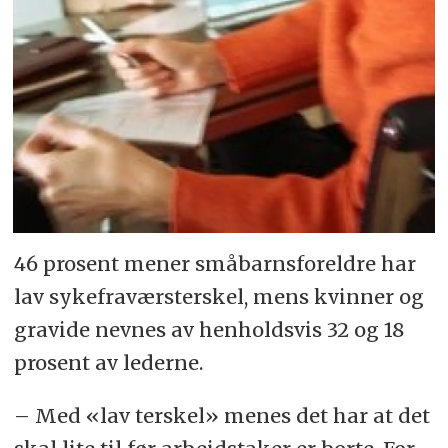
46 pro­sent me­ner små­barns­for­eld­re har
lav syke­fraværs­terskel, mens kvin­ner og
gra­vi­de nev­nes av hen­holds­vis 32 og 18
pro­sent av le­der­ne.
– Med «lav ters­kel» me­nes det har at det