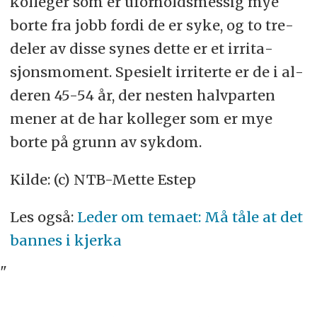
kol­le­ger som er ufor­holds­mes­sig mye
bor­te fra jobb for­di de er syke, og to tre­
de­ler av dis­se sy­nes det­te er et ir­ri­ta­
sjons­mo­ment. Spe­si­elt ir­ri­ter­te er de i al­
de­ren 45-54 år, der nes­ten halv­par­ten
me­ner at de har kol­le­ger som er mye
bor­te på grunn av syk­dom.
Kilde: (c) NTB-Mette Estep
Les også:
Leder om temaet: Må tåle at det
bannes i kjerka
"