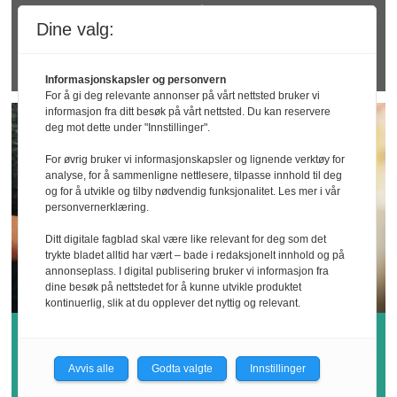
Rapport: KI kan
Dine valg:
utfordre arbeidsmiljøet
Informasjonskapsler og personvern
For å gi deg relevante annonser på vårt nettsted bruker vi
informasjon fra ditt besøk på vårt nettsted. Du kan reservere
deg mot dette under "Innstillinger".
For øvrig bruker vi informasjonskapsler og lignende verktøy for
analyse, for å sammenligne nettlesere, tilpasse innhold til deg
og for å utvikle og tilby nødvendig funksjonalitet. Les mer i vår
personvernerklæring.
Ditt digitale fagblad skal være like relevant for deg som det
trykte bladet alltid har vært – bade i redaksjonelt innhold og på
annonseplass. I digital publisering bruker vi informasjon fra
dine besøk på nettstedet for å kunne utvikle produktet
kontinuerlig, slik at du opplever det nyttig og relevant.
Regionale verneombud:
– Digitalisering
Avvis alle
Godta valgte
Innstillinger