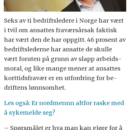
Seks av ti be­drifts­le­de­re i Nor­ge har vært
i tvil om an­sat­tes fraværsårsak fak­tisk
har vært den de har opp­gitt. 46 pro­sent av
be­drifts­le­der­ne har an­sat­te de skul­le
vært for­uten på grunn av slapp ar­beids­
mo­ral, og like man­ge me­ner at an­sat­tes
kort­tids­fra­vær er en ut­ford­ring for be­
drif­tens lønn­som­het.
Les også: Er nordmennn altfor raske med
å sykemelde seg?
– Spørs­må­let er hva man kan gjø­re for å