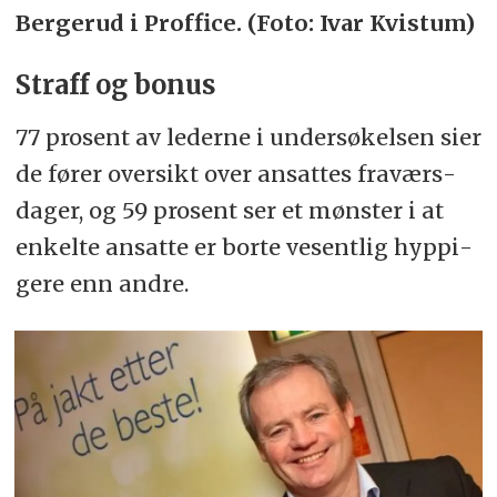
Bergerud i Proffice. (Foto: Ivar Kvistum)
Straff og bo­nus
77 pro­sent av le­der­ne i un­der­sø­kel­sen sier
de fø­rer over­sikt over an­sat­tes fra­værs­
da­ger, og 59 pro­sent ser et møns­ter i at
en­kel­te an­sat­te er bor­te ve­sent­lig hyp­pi­
ge­re enn and­re.