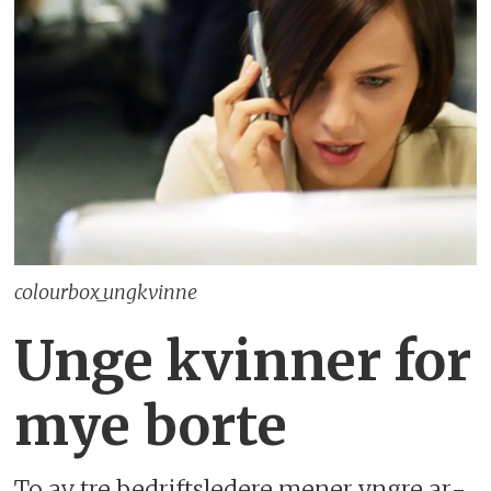
colourbox_ungkvinne
Unge kvinner for
mye borte
To av tre be­drifts­le­de­re me­ner yng­re ar­