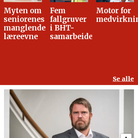
Fem
Motor for
Tilretteleg
fallgruver
medvirkning
i
i BHT-
overgangsa
samarbeidet
Se alle