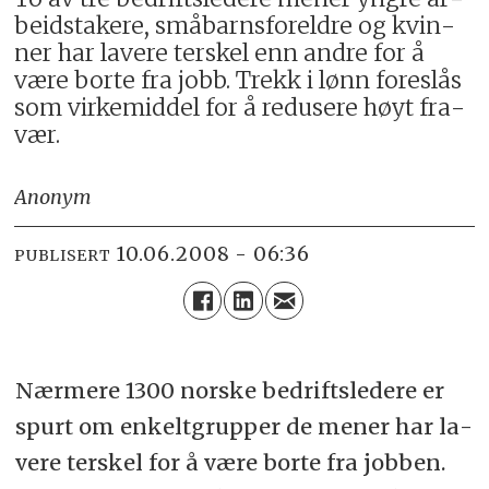
beids­ta­ke­re, små­barns­for­eld­re og kvin­
ner har la­ve­re ters­kel enn and­re for å
være bor­te fra jobb. Trekk i lønn fore­slås
som vir­ke­mid­del for å re­du­se­re høyt fra­
vær.
Anonym
10.06.2008 - 06:36
PUBLISERT
Nær­me­re 1300 nor­ske be­drifts­le­de­re er
spurt om en­kelt­grup­per de me­ner har la­
ve­re ters­kel for å være bor­te fra job­ben.