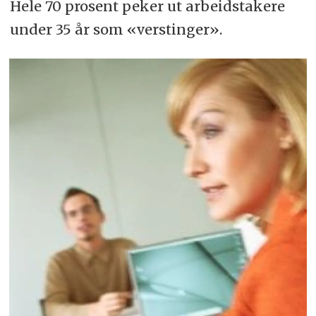
Hele 70 pro­sent pe­ker ut ar­beids­ta­ke­re
un­der 35 år som «vers­tin­ger».