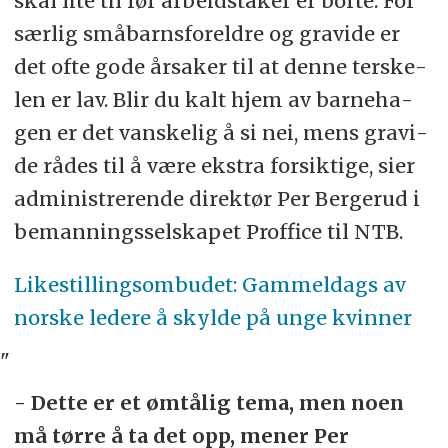
skal lite til før ar­beids­ta­ker er bor­te. For
sær­lig små­barns­for­eld­re og gra­vi­de er
det ofte gode år­sa­ker til at den­ne ters­ke­
len er lav. Blir du kalt hjem av bar­ne­ha­
gen er det van­ske­lig å si nei, mens gra­vi­
de rådes til å være eks­tra for­sik­ti­ge, sier
ad­mi­nist­re­ren­de di­rek­tør Per Ber­ge­rud i
be­man­nings­sel­ska­pet Prof­fi­ce til NTB.
Likestillings­ombudet: Gammel­dags av
norske ledere å skylde på unge kvinner
"
- Dette er et ømtålig tema, men noen
må tørre å ta det opp, mener Per