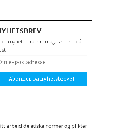
NYHETSBREV
otta nyheter fra hmsmagasinet.no på e-
st.
tt arbeid de etiske normer og plikter