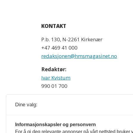
KONTAKT
P.b. 130, N-2261 Kirkenær
+47 469 41 000
redaksjonen@hmsmagasinet.no
Redaktør:
Ivar Kvistum
990 01 700
Dine valg:
HMS-magasinet og hmsmagasinet.no redig
Informasjonskapsler og personvern
For å gi deg relevante annonser på vårt nettsted bruker v