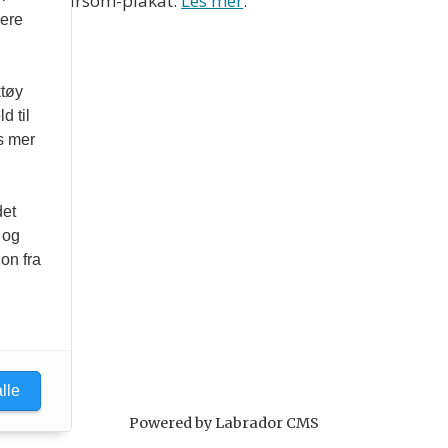
nds Vær Varsom-plakat.
Les mer
.
vere
ktøy
d til
es mer
det
 og
on fra
lle
Powered by Labrador CMS