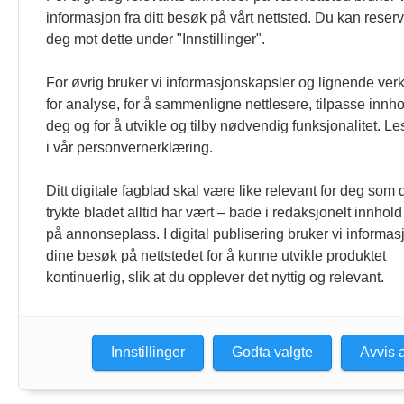
som er formulert i Norsk Presseforbu
informasjon fra ditt besøk på vårt nettsted. Du kan reser
deg mot dette under "Innstillinger".
For øvrig bruker vi informasjonskapsler og lignende ver
for analyse, for å sammenligne nettlesere, tilpasse innhol
deg og for å utvikle og tilby nødvendig funksjonalitet. L
i vår personvernerklæring.
Ditt digitale fagblad skal være like relevant for deg som 
trykte bladet alltid har vært – bade i redaksjonelt innhold
på annonseplass. I digital publisering bruker vi informasj
dine besøk på nettstedet for å kunne utvikle produktet
kontinuerlig, slik at du opplever det nyttig og relevant.
Innstillinger
Godta valgte
Avvis a