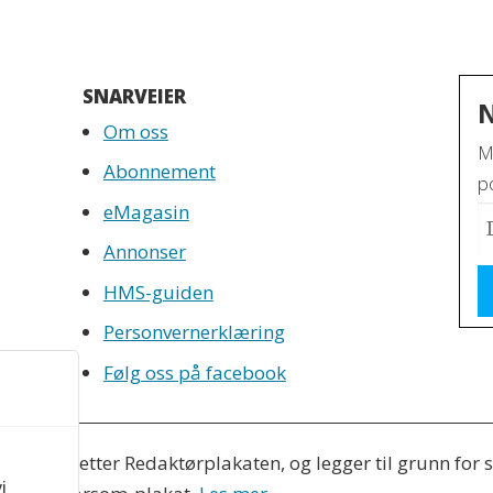
SNARVEIER
Om oss
M
Abonnement
po
eMagasin
Annonser
HMS-guiden
Personvernerklæring
Følg oss på facebook
eres etter Redaktørplakaten, og legger til grunn for si
i