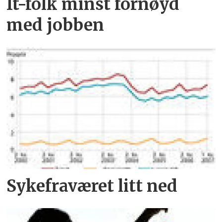
It-folk minst fornøyd
med jobben
Sykefraværet litt ned