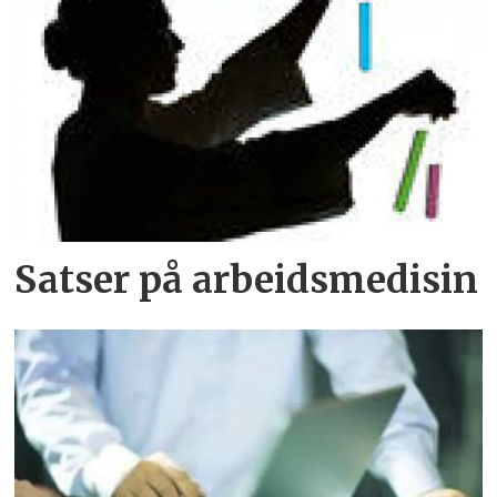
Sat­ser på ar­beids­me­di­sin