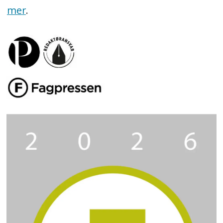
mer
.