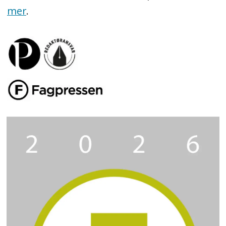
mer
.