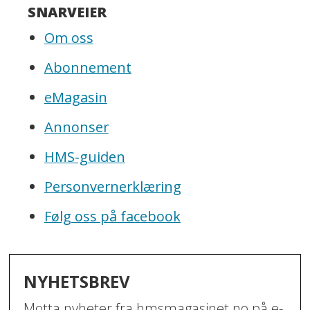
SNARVEIER
Om oss
Abonnement
eMagasin
Annonser
HMS-guiden
Personvernerklæring
Følg oss på facebook
NYHETSBREV
Motta nyheter fra hmsmagasinet.no på e-