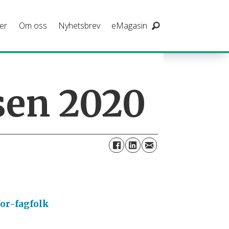
er
Om oss
Nyhetsbrev
eMagasin
sen 2020
or-fagfolk