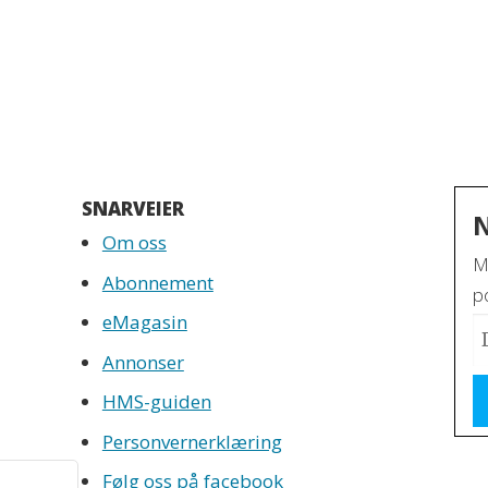
SNARVEIER
Om oss
M
Abonnement
po
eMagasin
Annonser
HMS-guiden
Personvernerklæring
Følg oss på facebook