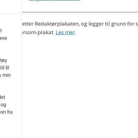
eres etter Redaktørplakaten, og legger til grunn for si
i
nds Vær Varsom-plakat.
Les mer
.
vere
ktøy
d til
es mer
det
 og
on fra