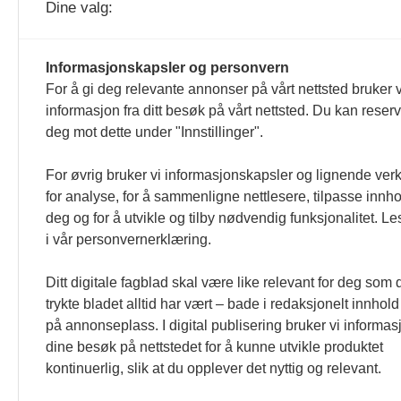
Dine valg:
HMS-magasinet og hmsmagasinet.no redig
Informasjonskapsler og personvern
For å gi deg relevante annonser på vårt nettsted bruker v
som er formulert i Norsk Presseforbu
informasjon fra ditt besøk på vårt nettsted. Du kan reser
deg mot dette under "Innstillinger".
For øvrig bruker vi informasjonskapsler og lignende ver
for analyse, for å sammenligne nettlesere, tilpasse innhol
deg og for å utvikle og tilby nødvendig funksjonalitet. L
i vår personvernerklæring.
Ditt digitale fagblad skal være like relevant for deg som 
trykte bladet alltid har vært – bade i redaksjonelt innhold
på annonseplass. I digital publisering bruker vi informasj
dine besøk på nettstedet for å kunne utvikle produktet
kontinuerlig, slik at du opplever det nyttig og relevant.